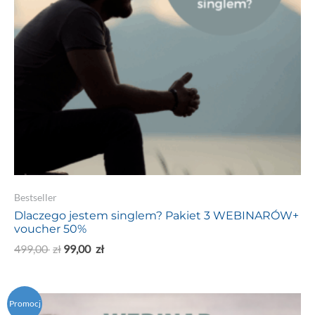
Bestseller
Dlaczego jestem singlem? Pakiet 3 WEBINARÓW+
voucher 50%
499,00
zł
99,00
zł
Promocj