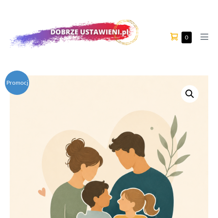
0
Promocj
a!