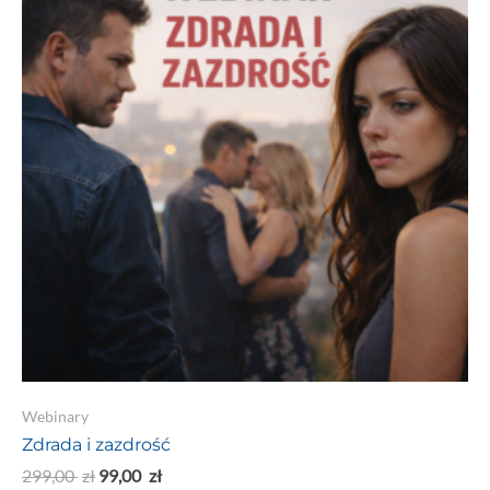
a!
Webinary
Zdrada i zazdrość
299,00
zł
99,00
zł